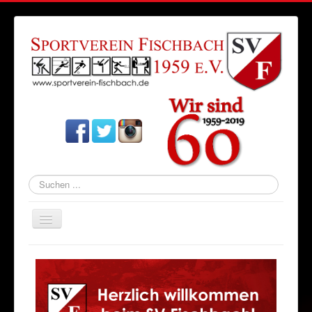
Suchen
...
Navigation
an/aus
Startseite
Aktuelles
Verein