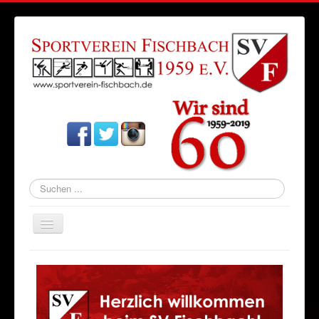
Suchen
...
Navigation
an/aus
Startseite
Aktuelles
Verein