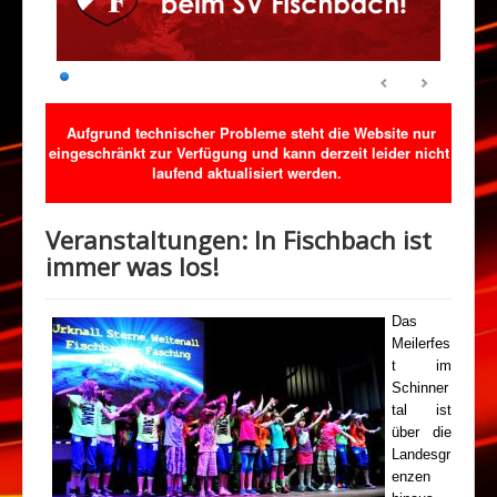
Abteilungen
Veranstaltungen
Sponsoring
Aufgrund technischer Probleme steht die Website nur
Förderverein
eingeschränkt zur Verfügung und kann derzeit leider nicht
Downloads
laufend aktualisiert werden.
Kontakt
Veranstaltungen: In Fischbach ist
Klimaschutz
immer was los!
Das
Meilerfes
t im
Schinner
tal ist
über die
Landesgr
enzen