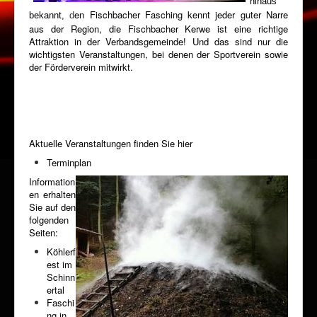
hinaus
en Fischbacher Fasching kennt jeder guter Narre
bekannt,
d
aus der Region, die Fischbacher Kerwe ist eine richtige
Attraktion in der Verbandsgemeinde! Und das sind nur die
wichtigsten Veranstaltungen, bei denen der Sportverein sowie
der Förderverein mitwirkt.
Aktuelle Veranstaltungen finden Sie hier
Terminplan
I
nformation
en erhalten
Sie auf den
folgenden
Seiten:
Köhlerf
est im
Schinn
ertal
Faschi
ng in