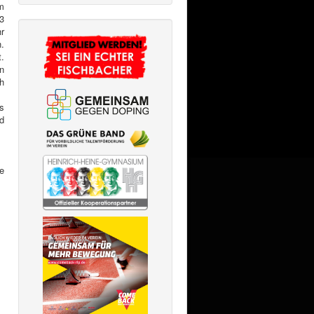
m
3
r
.
.
n
h
s
d
e