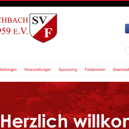
S
...
bteilungen
Veranstaltungen
Sponsoring
Förderverein
Download